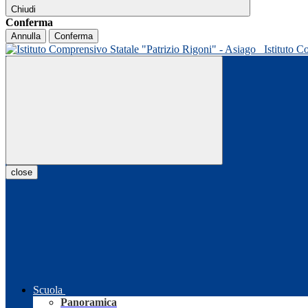
Chiudi
Conferma
Annulla
Conferma
Istituto C
close
Scuola
Panoramica