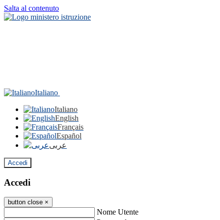
Salta al contenuto
Italiano
Italiano
English
Français
Español
عربى
Accedi
Accedi
button close
×
Nome Utente