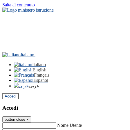
Salta al contenuto
Italiano
Italiano
English
Français
Español
عربى
Accedi
Accedi
button close
×
Nome Utente