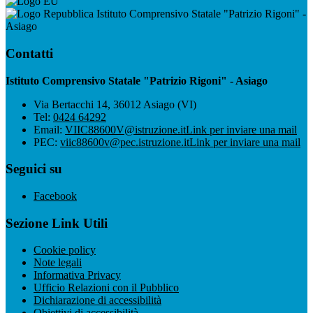
Istituto Comprensivo Statale "Patrizio Rigoni" -
Asiago
Contatti
Istituto Comprensivo Statale "Patrizio Rigoni" - Asiago
Via Bertacchi 14, 36012 Asiago (VI)
Tel:
0424 64292
Email:
VIIC88600V@istruzione.it
Link per inviare una mail
PEC:
viic88600v@pec.istruzione.it
Link per inviare una mail
Seguici su
Facebook
Sezione Link Utili
Cookie policy
Note legali
Informativa Privacy
Ufficio Relazioni con il Pubblico
Dichiarazione di accessibilità
Obiettivi di accessibilità