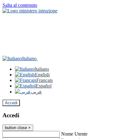
Salta al contenuto
Italiano
Italiano
English
Français
Español
عربى
Accedi
Accedi
button close
×
Nome Utente