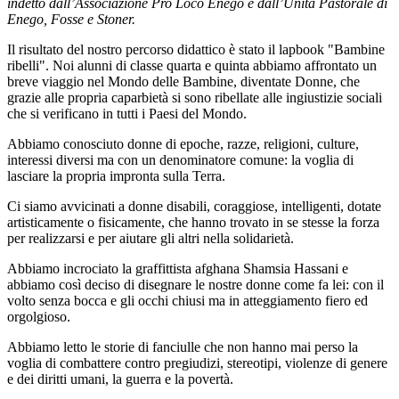
indetto dall’Associazione Pro Loco Enego e dall’Unità Pastorale di
Enego, Fosse e Stoner.
Il risultato del nostro percorso didattico è stato il lapbook "Bambine
ribelli". Noi
alunni
di classe quarta e quinta abbiamo affrontato un
breve viaggio nel Mondo delle Bambine, diventate Donne, che
grazie alle propria caparbietà si sono ribellate alle ingiustizie sociali
che si verificano in tutti i Paesi del Mondo.
Abbiamo conosciuto donne di epoche, razze, religioni, culture,
interessi diversi ma con un denominatore comune: la voglia di
lasciare la propria impronta sulla Terra.
Ci siamo avvicinati a donne disabili, coraggiose, intelligenti, dotate
artisticamente o fisicamente, che hanno trovato in se stesse la forza
per realizzarsi e per aiutare gli altri nella solidarietà.
Abbiamo incrociato la graffittista afghana Shamsia Hassani e
abbiamo così deciso di disegnare le nostre donne come fa lei: con il
volto senza bocca e gli occhi chiusi ma in atteggiamento fiero ed
orgolgioso.
Abbiamo letto le storie di fanciulle che non hanno mai perso la
voglia di combattere contro pregiudizi, stereotipi, violenze di genere
e dei diritti umani, la guerra e la povertà.