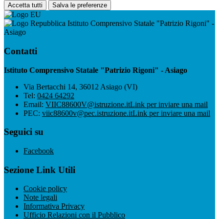
Accetta tutti
Salva le preferenze
Istituto Comprensivo Statale "Patrizio Rigoni" -
Asiago
Contatti
Istituto Comprensivo Statale "Patrizio Rigoni" - Asiago
Via Bertacchi 14, 36012 Asiago (VI)
Tel:
0424 64292
Email:
VIIC88600V@istruzione.it
Link per inviare una mail
PEC:
viic88600v@pec.istruzione.it
Link per inviare una mail
Seguici su
Facebook
Sezione Link Utili
Cookie policy
Note legali
Informativa Privacy
Ufficio Relazioni con il Pubblico