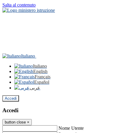
Salta al contenuto
Italiano
Italiano
English
Français
Español
عربى
Accedi
Accedi
button close
×
Nome Utente