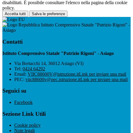
disabilitati. È possibile consultare l'elenco nella pagina della cookie
policy.
Accetta tutti
Salva le preferenze
Istituto Comprensivo Statale "Patrizio Rigoni" -
Asiago
Contatti
Istituto Comprensivo Statale "Patrizio Rigoni" - Asiago
Via Bertacchi 14, 36012 Asiago (VI)
Tel:
0424 64292
Email:
VIIC88600V@istruzione.it
Link per inviare una mail
PEC:
viic88600v@pec.istruzione.it
Link per inviare una mail
Seguici su
Facebook
Sezione Link Utili
Cookie policy
Note legali