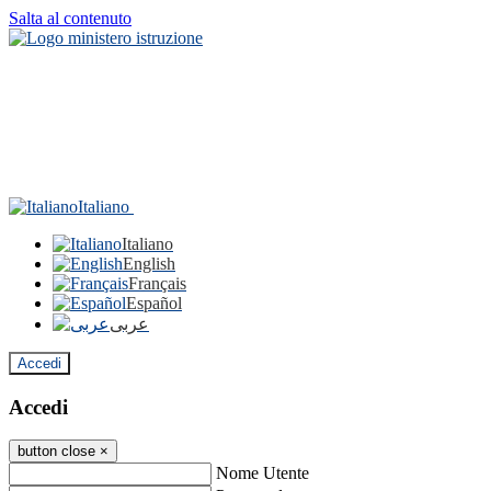
Salta al contenuto
Italiano
Italiano
English
Français
Español
عربى
Accedi
Accedi
button close
×
Nome Utente