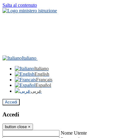
Salta al contenuto
Italiano
Italiano
English
Français
Español
عربى
Accedi
Accedi
button close
×
Nome Utente