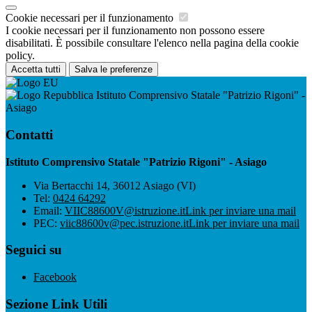
Cookie necessari per il funzionamento
I cookie necessari per il funzionamento non possono essere
disabilitati. È possibile consultare l'elenco nella pagina della cookie
policy.
Accetta tutti
Salva le preferenze
Istituto Comprensivo Statale "Patrizio Rigoni" -
Asiago
Contatti
Istituto Comprensivo Statale "Patrizio Rigoni" - Asiago
Via Bertacchi 14, 36012 Asiago (VI)
Tel:
0424 64292
Email:
VIIC88600V@istruzione.it
Link per inviare una mail
PEC:
viic88600v@pec.istruzione.it
Link per inviare una mail
Seguici su
Facebook
Sezione Link Utili