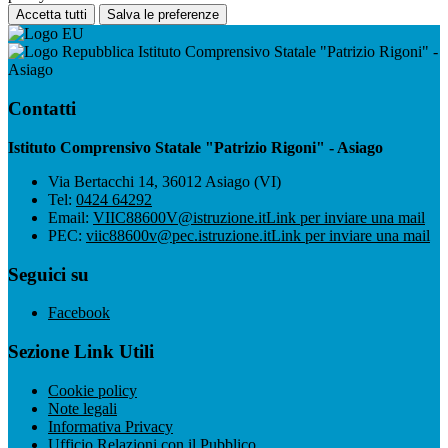
Accetta tutti
Salva le preferenze
Istituto Comprensivo Statale "Patrizio Rigoni" -
Asiago
Contatti
Istituto Comprensivo Statale "Patrizio Rigoni" - Asiago
Via Bertacchi 14, 36012 Asiago (VI)
Tel:
0424 64292
Email:
VIIC88600V@istruzione.it
Link per inviare una mail
PEC:
viic88600v@pec.istruzione.it
Link per inviare una mail
Seguici su
Facebook
Sezione Link Utili
Cookie policy
Note legali
Informativa Privacy
Ufficio Relazioni con il Pubblico