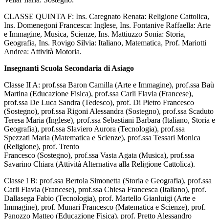
CLASSE QUINTA F: Ins. Caregnato Renata: Religione Cattolica,
Ins. Domenegoni Francesca: Inglese, Ins. Fontanive Raffaella: Arte
e Immagine, Musica, Scienze, Ins. Mattiuzzo Sonia: Storia,
Geografia, Ins. Rovigo Silvia: Italiano, Matematica, Prof. Mariotti
Andrea: Attività Motoria.
Insegnanti Scuola Secondaria di Asiago
Classe II A: prof.ssa Baron Camilla (Arte e Immagine), prof.ssa Baù
Martina (Educazione Fisica), prof.ssa Carli Flavia (Francese),
prof.ssa De Luca Sandra (Tedesco), prof. Di Pietro Francesco
(Sostegno), prof.ssa Rigoni Alessandra (Sostegno), prof.ssa Scaduto
Teresa Maria (Inglese), prof.ssa Sebastiani Barbara (Italiano, Storia e
Geografia), prof.ssa Slaviero Aurora (Tecnologia), prof.ssa
Spezzati Maria (Matematica e Scienze), prof.ssa Tessari Monica
(Religione), prof. Trento
Francesco (Sostegno), prof.ssa Vasta Agata (Musica), prof.ssa
Savarino Chiara (Attività Alternativa alla Religione Cattolica).
Classe I B: prof.ssa Bertola Simonetta (Storia e Geografia), prof.ssa
Carli Flavia (Francese), prof.ssa Chiesa Francesca (Italiano), prof.
Dallasega Fabio (Tecnologia), prof. Martello Gianluigi (Arte e
Immagine), prof. Munari Francesco (Matematica e Scienze), prof.
Panozzo Matteo (Educazione Fisica), prof. Pretto Alessandro