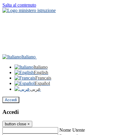
Salta al contenuto
Italiano
Italiano
English
Français
Español
عربى
Accedi
Accedi
button close
×
Nome Utente