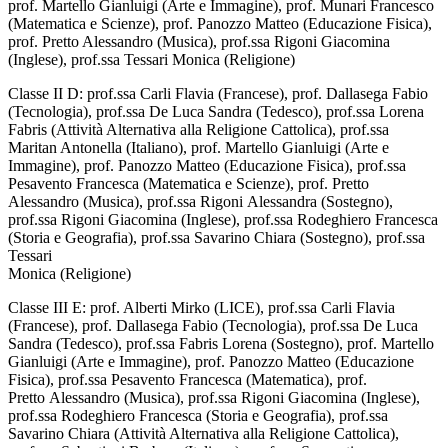
prof. Martello Gianluigi (Arte e Immagine), prof. Munari Francesco
(Matematica e Scienze), prof. Panozzo Matteo (Educazione Fisica),
prof. Pretto Alessandro (Musica), prof.ssa Rigoni Giacomina
(Inglese), prof.ssa Tessari Monica (Religione)
Classe II D: prof.ssa Carli Flavia (Francese), prof. Dallasega Fabio
(Tecnologia), prof.ssa De Luca Sandra (Tedesco), prof.ssa Lorena
Fabris (Attività Alternativa alla Religione Cattolica), prof.ssa
Maritan Antonella (Italiano), prof. Martello Gianluigi (Arte e
Immagine), prof. Panozzo Matteo (Educazione Fisica), prof.ssa
Pesavento Francesca (Matematica e Scienze), prof. Pretto
Alessandro (Musica), prof.ssa Rigoni Alessandra (Sostegno),
prof.ssa Rigoni Giacomina (Inglese), prof.ssa Rodeghiero Francesca
(Storia e Geografia), prof.ssa Savarino Chiara (Sostegno), prof.ssa
Tessari
Monica (Religione)
Classe III E: prof. Alberti Mirko (LICE), prof.ssa Carli Flavia
(Francese), prof. Dallasega Fabio (Tecnologia), prof.ssa De Luca
Sandra (Tedesco), prof.ssa Fabris Lorena (Sostegno), prof. Martello
Gianluigi (Arte e Immagine), prof. Panozzo Matteo (Educazione
Fisica), prof.ssa Pesavento Francesca (Matematica), prof.
Pretto Alessandro (Musica), prof.ssa Rigoni Giacomina (Inglese),
prof.ssa Rodeghiero Francesca (Storia e Geografia), prof.ssa
Savarino Chiara (Attività Alternativa alla Religione Cattolica),