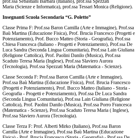
prof.ssa Sebastiani Barbara (Italiano), prof.ssa Spezzati
Maria (Scienze e Informatica), prof.ssa Tessari Monica (Religione).
Insegnanti Scuola Secondaria “G. Poletto”
Classe Prima F: Prof.ssa Baron Camilla (Arte e Immagine), Prof.ssa
Baù Martina (Educazione Fisica), Prof. Brucia Francesco (Progetti e
Potenziamento), Prof. Bucco Matteo (Storia - Geografia), Prof.ssa
Chiesa Francesca (Italiano - Progetti e Potenziamento), Prof.ssa De
Luca Sandra (Seconda Lingua Comunitaria), Prof.ssa Lain Giuliana
(Religione Cattolica), Prof. Paolini Danilo (Musica), Prof.ssa
Scaduto Teresa Maria (Inglese), Prof.ssa Slaviero Aurora
(Tecnologia), Prof.ssa Spezzati Maria (Matematica - Scienze).
Classe Seconda F: Prof.ssa Baron Camilla (Arte e Immagine),
Prof.ssa Baù Martina (Educazione Fisica), Prof. Brucia Francesco
(Progetti e Potenziamento), Prof. Bucco Matteo (Italiano - Storia -
Geografia - Progetti e Potenziamento), Prof.ssa De Luca Sandra
(Seconda Lingua Comunitaria), Prof.ssa Lain Giuliana (Religione
Cattolica), Prof. Paolini Danilo (Musica), Prof.ssa Porro Francesca
(Matematica - Scienze), Prof.ssa Scaduto Teresa Maria ( Inglese),
Prof.ssa Slaviero Aurora (Tecnologia).
Classe Terza F: Prof. Alberti Mirko (Italiano), Prof.ssa Baron
Camilla (Arte e Immagine), Prof.ssa Baù Martina (Educazione
Fisica) - Prof. Brucia Francesco (Storia - Geografia) - Prof.ssa De