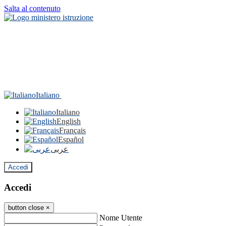
Salta al contenuto
Italiano
Italiano
English
Français
Español
عربى
Accedi
Accedi
button close
×
Nome Utente