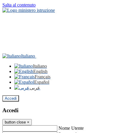
Salta al contenuto
Italiano
Italiano
English
Français
Español
عربى
Accedi
Accedi
button close
×
Nome Utente