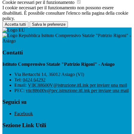
Cookie necessari per il funzionamento
I cookie necessari per il funzionamento non possono essere
disabilitati. È possibile consultare l'elenco nella pagina della cookie
policy.
Accetta tutti
Salva le preferenze
Istituto Comprensivo Statale "Patrizio Rigoni" -
Asiago
Contatti
Istituto Comprensivo Statale "Patrizio Rigoni" - Asiago
Via Bertacchi 14, 36012 Asiago (VI)
Tel:
0424 64292
Email:
VIIC88600V@istruzione.it
Link per inviare una mail
PEC:
viic88600v@pec.istruzione.it
Link per inviare una mail
Seguici su
Facebook
Sezione Link Utili