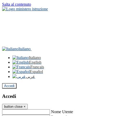
Salta al contenuto
Italiano
Italiano
English
Français
Español
عربى
Accedi
Accedi
button close
×
Nome Utente