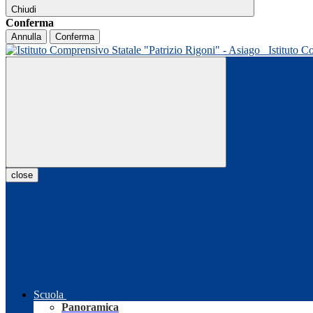
Chiudi
Conferma
Annulla
Conferma
Istituto C
close
Scuola
Panoramica