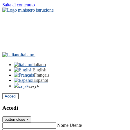
Salta al contenuto
Italiano
Italiano
English
Français
Español
عربى
Accedi
Accedi
button close
×
Nome Utente