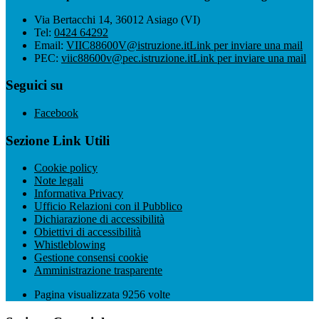
Via Bertacchi 14, 36012 Asiago (VI)
Tel:
0424 64292
Email:
VIIC88600V@istruzione.it
Link per inviare una mail
PEC:
viic88600v@pec.istruzione.it
Link per inviare una mail
Seguici su
Facebook
Sezione Link Utili
Cookie policy
Note legali
Informativa Privacy
Ufficio Relazioni con il Pubblico
Dichiarazione di accessibilità
Obiettivi di accessibilità
Whistleblowing
Gestione consensi cookie
Amministrazione trasparente
Pagina visualizzata
9256
volte