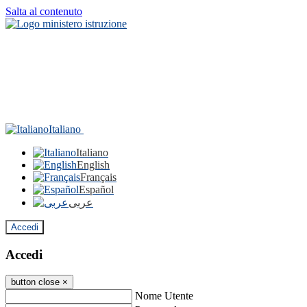
Salta al contenuto
Italiano
Italiano
English
Français
Español
عربى
Accedi
Accedi
button close
×
Nome Utente