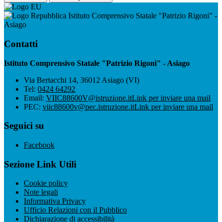
Istituto Comprensivo Statale "Patrizio Rigoni" -
Asiago
Contatti
Istituto Comprensivo Statale "Patrizio Rigoni" - Asiago
Via Bertacchi 14, 36012 Asiago (VI)
Tel:
0424 64292
Email:
VIIC88600V@istruzione.it
Link per inviare una mail
PEC:
viic88600v@pec.istruzione.it
Link per inviare una mail
Seguici su
Facebook
Sezione Link Utili
Cookie policy
Note legali
Informativa Privacy
Ufficio Relazioni con il Pubblico
Dichiarazione di accessibilità