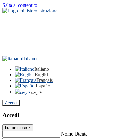
Salta al contenuto
Italiano
Italiano
English
Français
Español
عربى
Accedi
Accedi
button close
×
Nome Utente