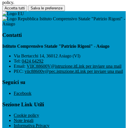
policy.
Accetta tutti
Salva le preferenze
Istituto Comprensivo Statale "Patrizio Rigoni" -
Asiago
Contatti
Istituto Comprensivo Statale "Patrizio Rigoni" - Asiago
Via Bertacchi 14, 36012 Asiago (VI)
Tel:
0424 64292
Email:
VIIC88600V@istruzione.it
Link per inviare una mail
PEC:
viic88600v@pec.istruzione.it
Link per inviare una mail
Seguici su
Facebook
Sezione Link Utili
Cookie policy
Note legali
Informativa Privacy