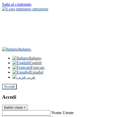
Salta al contenuto
Italiano
Italiano
English
Français
Español
عربى
Accedi
Accedi
button close
×
Nome Utente