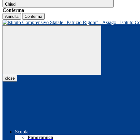
Chiudi
Conferma
Annulla
Conferma
Istituto C
close
Scuola
Panoramica