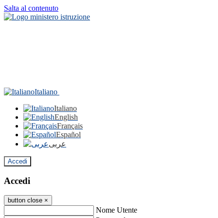
Salta al contenuto
Italiano
Italiano
English
Français
Español
عربى
Accedi
Accedi
button close
×
Nome Utente