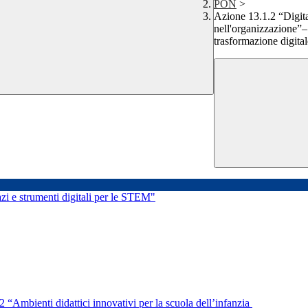
PON
>
Azione 13.1.2 “Digital
nell'organizzazione”–
trasformazione digital
i e strumenti digitali per le STEM"
mbienti didattici innovativi per la scuola dell’infanzia