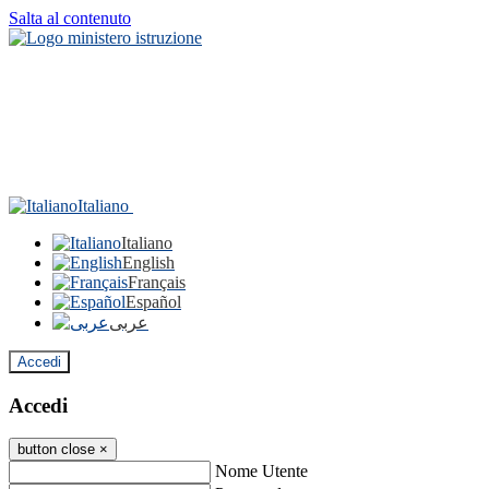
Salta al contenuto
Italiano
Italiano
English
Français
Español
عربى
Accedi
Accedi
button close
×
Nome Utente