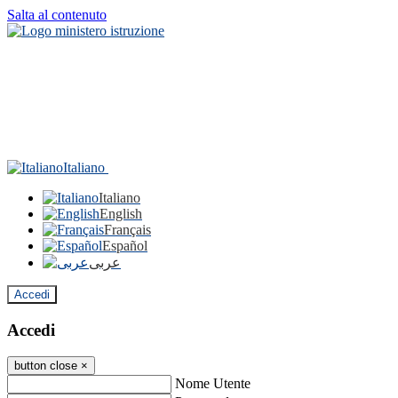
Salta al contenuto
Italiano
Italiano
English
Français
Español
عربى
Accedi
Accedi
button close
×
Nome Utente