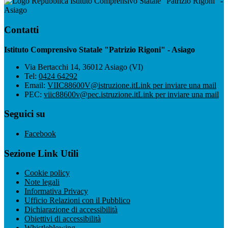
Istituto Comprensivo Statale "Patrizio Rigoni" -
Asiago
Contatti
Istituto Comprensivo Statale "Patrizio Rigoni" - Asiago
Via Bertacchi 14, 36012 Asiago (VI)
Tel:
0424 64292
Email:
VIIC88600V@istruzione.it
Link per inviare una mail
PEC:
viic88600v@pec.istruzione.it
Link per inviare una mail
Seguici su
Facebook
Sezione Link Utili
Cookie policy
Note legali
Informativa Privacy
Ufficio Relazioni con il Pubblico
Dichiarazione di accessibilità
Obiettivi di accessibilità
Whistleblowing