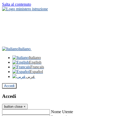
Salta al contenuto
Italiano
Italiano
English
Français
Español
عربى
Accedi
Accedi
button close
×
Nome Utente