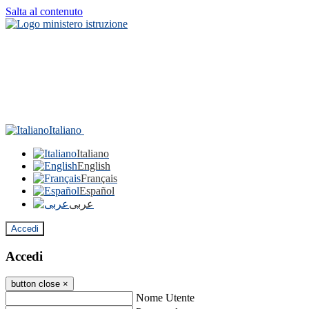
Salta al contenuto
Italiano
Italiano
English
Français
Español
عربى
Accedi
Accedi
button close
×
Nome Utente