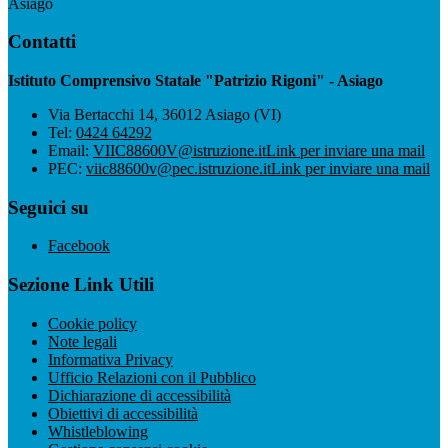
Asiago
Contatti
Istituto Comprensivo Statale "Patrizio Rigoni" - Asiago
Via Bertacchi 14, 36012 Asiago (VI)
Tel:
0424 64292
Email:
VIIC88600V@istruzione.it
Link per inviare una mail
PEC:
viic88600v@pec.istruzione.it
Link per inviare una mail
Seguici su
Facebook
Sezione Link Utili
Cookie policy
Note legali
Informativa Privacy
Ufficio Relazioni con il Pubblico
Dichiarazione di accessibilità
Obiettivi di accessibilità
Whistleblowing