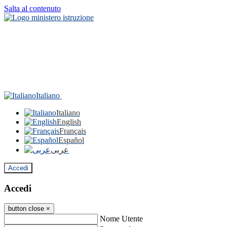
Salta al contenuto
Italiano
Italiano
English
Français
Español
عربى
Accedi
Accedi
button close
×
Nome Utente