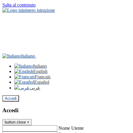
Salta al contenuto
Italiano
Italiano
English
Français
Español
عربى
Accedi
Accedi
button close
×
Nome Utente