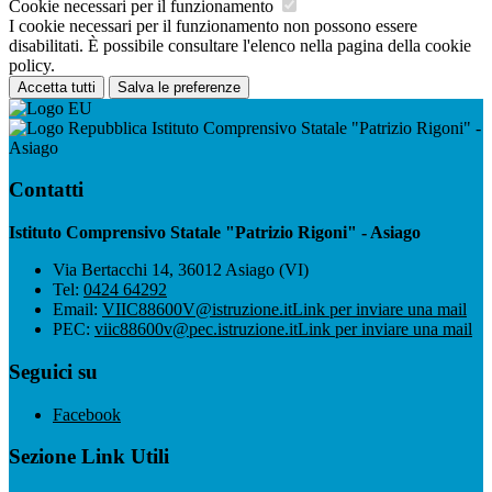
Cookie necessari per il funzionamento
I cookie necessari per il funzionamento non possono essere
disabilitati. È possibile consultare l'elenco nella pagina della cookie
policy.
Accetta tutti
Salva le preferenze
Istituto Comprensivo Statale "Patrizio Rigoni" -
Asiago
Contatti
Istituto Comprensivo Statale "Patrizio Rigoni" - Asiago
Via Bertacchi 14, 36012 Asiago (VI)
Tel:
0424 64292
Email:
VIIC88600V@istruzione.it
Link per inviare una mail
PEC:
viic88600v@pec.istruzione.it
Link per inviare una mail
Seguici su
Facebook
Sezione Link Utili