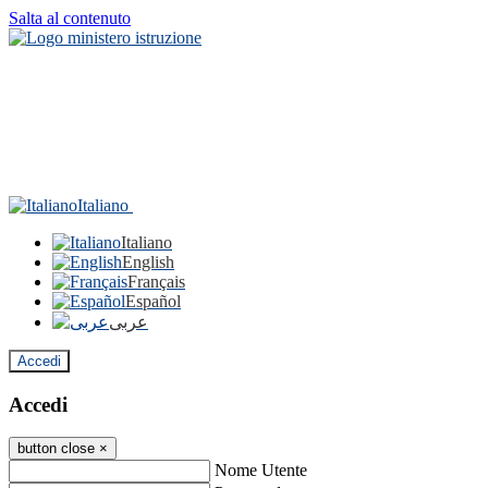
Salta al contenuto
Italiano
Italiano
English
Français
Español
عربى
Accedi
Accedi
button close
×
Nome Utente