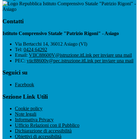
Istituto Comprensivo Statale "Patrizio Rigoni" -
Asiago
Contatti
Istituto Comprensivo Statale "Patrizio Rigoni" - Asiago
Via Bertacchi 14, 36012 Asiago (VI)
Tel:
0424 64292
Email:
VIIC88600V@istruzione.it
Link per inviare una mail
PEC:
viic88600v@pec.istruzione.it
Link per inviare una mail
Seguici su
Facebook
Sezione Link Utili
Cookie policy
Note legali
Informativa Privacy
Ufficio Relazioni con il Pubblico
Dichiarazione di accessibilità
Obiettivi di accessibilità