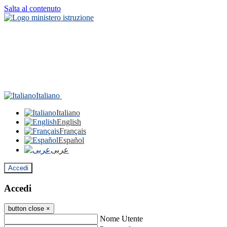
Salta al contenuto
Italiano
Italiano
English
Français
Español
عربى
Accedi
Accedi
button close
×
Nome Utente