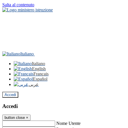
Salta al contenuto
Italiano
Italiano
English
Français
Español
عربى
Accedi
Accedi
button close
×
Nome Utente