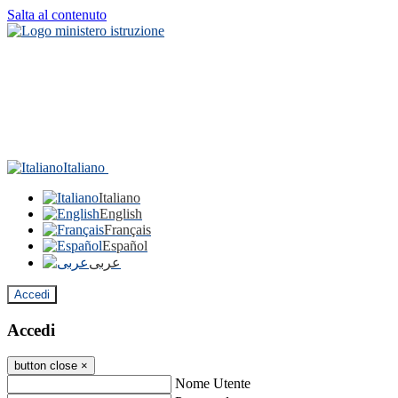
Salta al contenuto
Italiano
Italiano
English
Français
Español
عربى
Accedi
Accedi
button close
×
Nome Utente