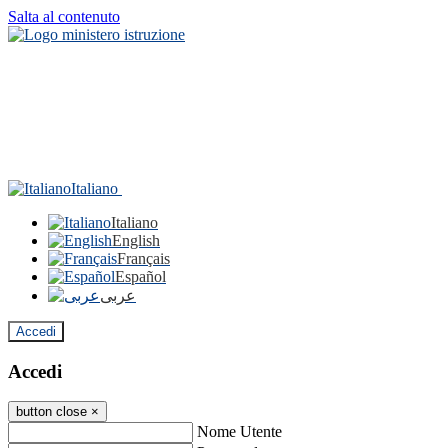
Salta al contenuto
Italiano
Italiano
English
Français
Español
عربى
Accedi
Accedi
button close
×
Nome Utente