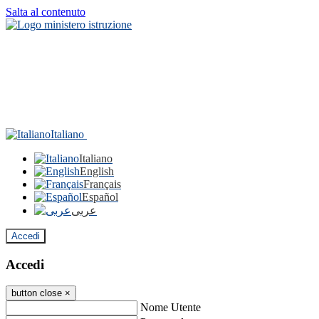
Salta al contenuto
Italiano
Italiano
English
Français
Español
عربى
Accedi
Accedi
button close
×
Nome Utente