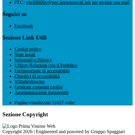
PEC:
viic88600v@pec.istruzione.it
Link per inviare una mail
Seguici su
Facebook
Sezione Link Utili
Cookie policy
Note legali
Informativa Privacy
Ufficio Relazioni con il Pubblico
Dichiarazione di accessibilità
Obiettivi di accessibilità
Whistleblowing
Gestione consensi cookie
Amministrazione trasparente
Pagina visualizzata
51027
volte
Sezione Copyright
Copyright 2026 | Engineered and powered by Gruppo Spaggiari