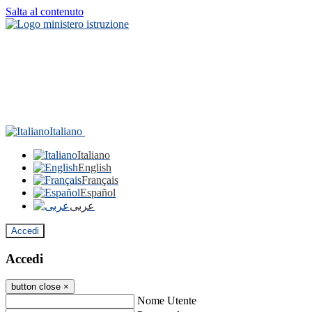
Salta al contenuto
Italiano
Italiano
English
Français
Español
عربى
Accedi
Accedi
button close
×
Nome Utente