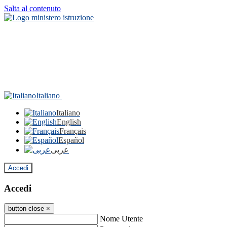
Salta al contenuto
Italiano
Italiano
English
Français
Español
عربى
Accedi
Accedi
button close
×
Nome Utente